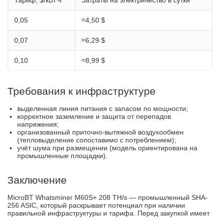
Тариф, $/кВт⋅ч
Затраты на электричество в сутки
0,05
≈4,50 $
0,07
≈6,29 $
0,10
≈8,99 $
Требования к инфраструктуре
выделенная линия питания с запасом по мощности;
корректное заземление и защита от перепадов
напряжения;
организованный приточно-вытяжной воздухообмен
(тепловыделение сопоставимо с потреблением);
учёт шума при размещении (модель ориентирована на
промышленные площадки).
Заключение
MicroBT Whatsminer M60S+ 208 TH/s — промышленный SHA-
256 ASIC, который раскрывает потенциал при наличии
правильной инфраструктуры и тарифа. Перед закупкой имеет