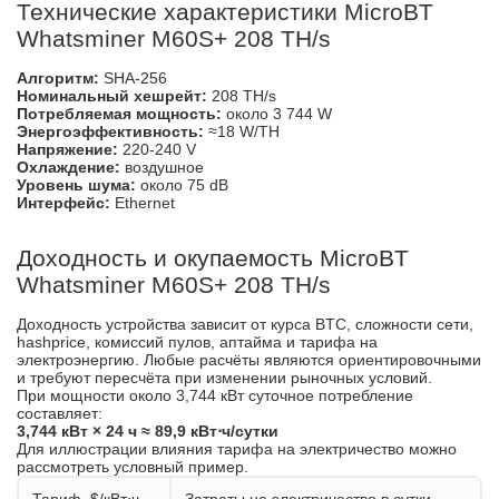
Технические характеристики MicroBT
Whatsminer M60S+ 208 TH/s
Алгоритм:
SHA-256
Номинальный хешрейт:
208 TH/s
Потребляемая мощность:
около 3 744 W
Энергоэффективность:
≈18 W/TH
Напряжение:
220-240 V
Охлаждение:
воздушное
Уровень шума:
около 75 dB
Интерфейс:
Ethernet
Доходность и окупаемость MicroBT
Whatsminer M60S+ 208 TH/s
Доходность устройства зависит от курса BTC, сложности сети,
hashprice, комиссий пулов, аптайма и тарифа на
электроэнергию. Любые расчёты являются ориентировочными
и требуют пересчёта при изменении рыночных условий.
При мощности около 3,744 кВт суточное потребление
составляет:
3,744 кВт × 24 ч ≈ 89,9 кВт⋅ч/сутки
Для иллюстрации влияния тарифа на электричество можно
рассмотреть условный пример.