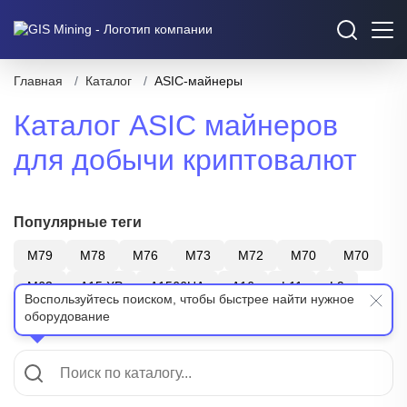
Главная
/
Каталог
/
ASIC-майнеры
Каталог ASIC майнеров
для добычи криптовалют
Популярные теги
M79
M78
M76
M73
M72
M70
M70
M63
A15 XP
A1566HA
A16
L11
L9
Воспользуйтесь поиском, чтобы быстрее найти нужное
оборудование
S21
T21
Z15
Bitmain
WhatsMiner
Показать еще
Canaan
ElphaPex
SHA-256
Scrypt
X11
BTC
LTC+DOGE
ZEC