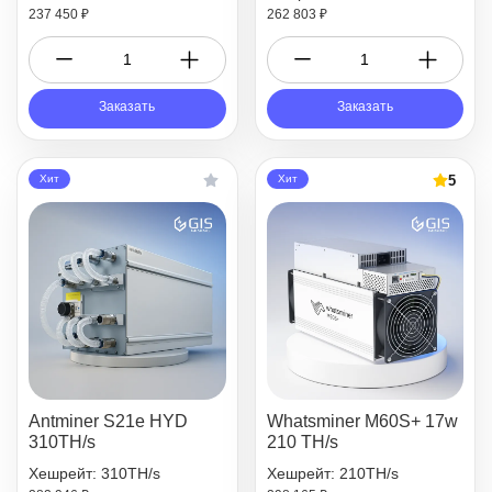
237 450 ₽
262 803 ₽
Заказать
Заказать
5
Хит
Хит
Antminer S21e HYD
Whatsminer M60S+ 17w
310TH/s
210 TH/s
Хешрейт: 310TH/s
Хешрейт: 210TH/s