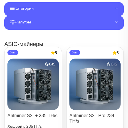
Категории
Фильтры
ASIC-майнеры
5
5
Хит
Хит
Antminer S21+ 235 TH/s
Antminer S21 Pro 234
TH/s
Хешрейт: 235TH/s