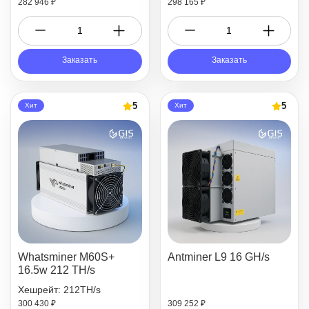
282 946 ₽
298 165 ₽
Заказать
Заказать
5
5
Хит
Хит
Whatsminer M60S+
Antminer L9 16 GH/s
16.5w 212 TH/s
Хешрейт: 212TH/s
300 430 ₽
309 252 ₽