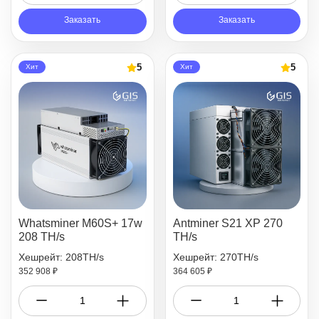
Заказать
Заказать
5
5
Хит
Хит
Whatsminer M60S+ 17w
Antminer S21 XP 270
208 TH/s
TH/s
Хешрейт: 208TH/s
Хешрейт: 270TH/s
352 908 ₽
364 605 ₽