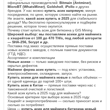
официальных производителей:
Bitmain (Antminer)
,
MicroBT (WhatsMiner)
,
Goldshell
,
iPollo
и других
брендов. У нас можно
купить асик напрямую
, минуя
посредников, по цене, которую сложно найти на рынке.
Не знаете,
какой асик купить в 2025
для стабильного
дохода? Мы бесплатно проконсультируем и подберём
решение, которое точно окупится.
Почему стоит купить асик для биткоина у GIS Mining
Широкий выбор: мы поставляем асики для майнинга
с хэшрейтом от 100 до 470 TH/s, под любой алгоритм
— SHA-256, Scrypt и др.
Поставка под заказ: осуществляем прямые поставки
новых асиков с заводов, с полным пакетом документов
(ГТД, НДС).
Ассортимент и комплектации
Новые асики
— только заводские поставки, без рисков и
скрытых дефектов.
Майнинг ферма асик купить
— под ключ: установка,
электроснабжение, охлаждение, запуск.
Купить асики для майнинга новые
в любых объёмах —
от одной единицы до партий 100+ штук.
Купить асик в Китае
— прямые поставки через нас с
таможенной очисткой и логистикой.
Какой асик купить в 2025 году для майнинга?
Основные критерии при выборе асика в 2025 году:
Хэшрейт и энергопотребление — сколько приносит асик и
сколько он потребляет.
Цена —
купить асик для майнинга биткоина новый