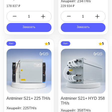
Хешрейт: 234TH/s
178 837 ₽
229 934 ₽
Заказать
Заказать
5
5
Хит
Хит
Antminer S21+ 225 TH/s
Antminer S21+ HYD 358
TH/s
Хешрейт: 225TH/s
Хешрейт: 358TH/s