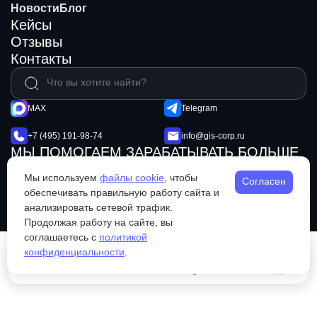
Новости
Блог
Кейсы
Отзывы
Контакты
MAX
Telegram
+7 (495) 191-98-74
info@gis-corp.ru
МЫ ПОМОГАЕМ ЗАРАБАТЫВАТЬ БОЛЬШЕ
© 2026 GIS Mining
Не является публичной офертой
Мы используем
файлы cookie
, чтобы
Согласен
Политика конфиденциальности
обеспечивать правильную работу сайта и
анализировать сетевой трафик.
Продолжая работу на сайте, вы
соглашаетесь с
политикой
конфиденциальности
.
Каталог
Позвонить
Telegram
WhatsApp