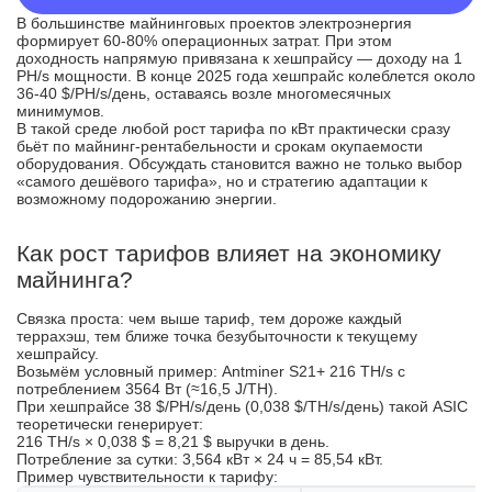
В большинстве майнинговых проектов электроэнергия
формирует 60-80% операционных затрат. При этом
доходность напрямую привязана к хешпрайсу — доходу на 1
PH/s мощности. В конце 2025 года хешпрайс колеблется около
36-40 $/PH/s/день, оставаясь возле многомесячных
минимумов.
В такой среде любой рост тарифа по кВт практически сразу
бьёт по майнинг-рентабельности и срокам окупаемости
оборудования. Обсуждать становится важно не только выбор
«самого дешёвого тарифа», но и стратегию адаптации к
возможному подорожанию энергии.
Как рост тарифов влияет на экономику
майнинга?
Связка проста: чем выше тариф, тем дороже каждый
террахэш, тем ближе точка безубыточности к текущему
хешпрайсу.
Возьмём условный пример: Antminer S21+ 216 TH/s с
потреблением 3564 Вт (≈16,5 J/TH).
При хешпрайсе 38 $/PH/s/день (0,038 $/TH/s/день) такой ASIC
теоретически генерирует:
216 TH/s × 0,038 $ = 8,21 $ выручки в день.
Потребление за сутки: 3,564 кВт × 24 ч = 85,54 кВт.
Пример чувствительности к тарифу: