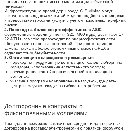
национальные инициативы по монетизации избыточной
генерации.
Инфраструктурные провайдеры вроде GIS Mining могут
выступать посредниками в этой модели: подбирать площадки
и предоставлять хостинг-услуги с учётом локальных тарифных
рисков.
2. Переход на более энергоэффективные ASIC
Современные модели (линейки S21, M60 и др.) достигают 17-
22 J/TH и заметно превосходят по энергоэффективности
оборудование прошлых поколений. При росте тарифов
замена парка на более экономичный снижает OPEX и
отдаляет точку безубыточности.
3. Оптимизация охлаждения и размещения
переход на продуманную вентиляцию, холодные/горячие
коридоры, использование естественного холода;
рассмотрение контейнерных решений в прохладных
регионах;
участие в программах управления нагрузкой, где дата-
центры получают скидки за гибкость потребления.
Долгосрочные контракты с
фиксированными условиями
Там, где это возможно, заключение средне- и долгосрочных
договоров на поставку электроэнергии с понятной формулой