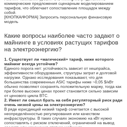
коммерческие предложения сценарным моделированием
тарифов, что облегчает сопоставление площадок между
собой.
[КНОПКА/ФОРМА] Запросить персональную финансовую
модель
Какие вопросы наиболее часто задают о
майнинге в условиях растущих тарифов
на электроэнергию?
1. Существует ли «магический» тариф, ниже которого
майнинг всегда устойчив?
Единого порога нет: устойчивость зависит от хешпрайса,
эффективности оборудования, структуры затрат и долговой
нагрузки. Однако исследования показывают, что для
большинства современных ASIC тарифы ниже ~0,05 $/кВт
обычно позволяют сохранять положительную маржу, тогда как
при более высоких ценах проект становится сильно зависим
от ценового цикла BTC.
2. Имеет ли смысл брать на себя регуляторный риск ради
очень низкой цены на электроэнергию?
В ряде юрисдикций низкий тариф сочетается с высокой
неопределённостью регулирования или качеством
инфраструктуры. В таких случаях экономию на кВт нужно
сопоставлять с риском отключений, ограничений на вывод