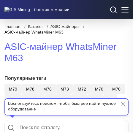
Главная
/
Каталог
/
ASIC-майнеры
/
ASIC-майнер WhatsMiner M63
ASIC-майнер WhatsMiner
M63
Популярные теги
M79
M78
M76
M73
M72
M70
M70
M63
A15 XP
A1566HA
A16
L11
L9
Воспользуйтесь поиском, чтобы быстрее найти нужное
оборудование
S21
T21
Z15
Bitmain
WhatsMiner
Показать еще
Canaan
ElphaPex
SHA-256
Scrypt
X11
BTC
LTC+DOGE
ZEC