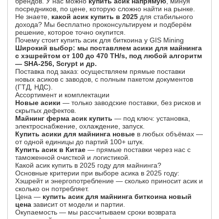
брендов. У нас можно
купить асик напрямую
, минуя
посредников, по цене, которую сложно найти на рынке.
Не знаете,
какой асик купить в 2025
для стабильного
дохода? Мы бесплатно проконсультируем и подберём
решение, которое точно окупится.
Почему стоит купить асик для биткоина у GIS Mining
Широкий выбор: мы поставляем асики для майнинга
с хэшрейтом от 100 до 470 TH/s, под любой алгоритм
— SHA-256, Scrypt и др.
Поставка под заказ: осуществляем прямые поставки
новых асиков с заводов, с полным пакетом документов
(ГТД, НДС).
Ассортимент и комплектации
Новые асики
— только заводские поставки, без рисков и
скрытых дефектов.
Майнинг ферма асик купить
— под ключ: установка,
электроснабжение, охлаждение, запуск.
Купить асики для майнинга новые
в любых объёмах —
от одной единицы до партий 100+ штук.
Купить асик в Китае
— прямые поставки через нас с
таможенной очисткой и логистикой.
Какой асик купить в 2025 году для майнинга?
Основные критерии при выборе асика в 2025 году:
Хэшрейт и энергопотребление — сколько приносит асик и
сколько он потребляет.
Цена —
купить асик для майнинга биткоина новый
цена
зависит от модели и партии.
Окупаемость — мы рассчитываем сроки возврата