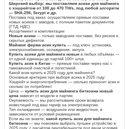
Широкий выбор: мы поставляем асики для майнинга
с хэшрейтом от 100 до 470 TH/s, под любой алгоритм
— SHA-256, Scrypt и др.
Поставка под заказ: осуществляем прямые поставки
новых асиков с заводов, с полным пакетом документов
(ГТД, НДС).
Ассортимент и комплектации
Новые асики
— только заводские поставки, без рисков и
скрытых дефектов.
Майнинг ферма асик купить
— под ключ: установка,
электроснабжение, охлаждение, запуск.
Купить асики для майнинга новые
в любых объёмах —
от одной единицы до партий 100+ штук.
Купить асик в Китае
— прямые поставки через нас с
таможенной очисткой и логистикой.
Какой асик купить в 2025 году для майнинга?
Основные критерии при выборе асика в 2025 году:
Хэшрейт и энергопотребление — сколько приносит асик и
сколько он потребляет.
Цена —
купить асик для майнинга биткоина новый
цена
зависит от модели и партии.
Окупаемость — мы рассчитываем сроки возврата
инвестиций под ваш тариф на электроэнергию.
Тип охлаждения — воздушное или жидкостное, в
зависимости от условий размещения.
Если вы не знаете,
какой купить асик для майнинга
биткоина
— мы поможем выбрать лучшее устройство в
2025 году, с расчётом рентабельности под ваши условия.