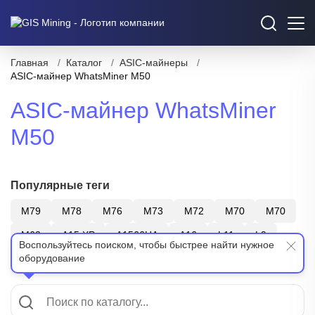
Главная
/
Каталог
/
ASIC-майнеры
/
ASIC-майнер WhatsMiner M50
ASIC-майнер WhatsMiner
M50
Популярные теги
M79
M78
M76
M73
M72
M70
M70
M63
A15 XP
A1566HA
A16
L11
L9
Воспользуйтесь поиском, чтобы быстрее найти нужное
оборудование
S21
T21
Z15
Bitmain
WhatsMiner
Показать еще
Canaan
ElphaPex
SHA-256
Scrypt
X11
BTC
LTC+DOGE
ZEC