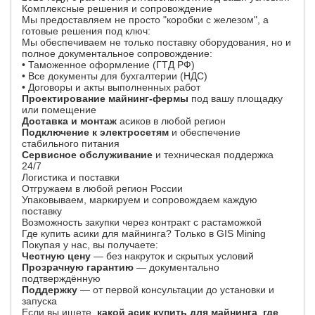
Комплексные решения и сопровождение
Мы предоставляем не просто "коробки с железом", а
готовые решения под ключ:
Мы обеспечиваем не только поставку оборудования, но и
полное документальное сопровождение:
• Таможенное оформление (ГТД РФ)
• Все документы для бухгалтерии (НДС)
• Договоры и акты выполненных работ
Проектирование майнинг-фермы
под вашу площадку
или помещение
Доставка и монтаж
асиков в любой регион
Подключение к электросетям
и обеспечение
стабильного питания
Сервисное обслуживание
и техническая поддержка
24/7
Логистика и поставки
Отгружаем в любой регион России
Упаковываем, маркируем и сопровождаем каждую
поставку
Возможность закупки через контракт с растаможкой
Где купить асики для майнинга? Только в GIS Mining
Покупая у нас, вы получаете:
Честную цену
— без накруток и скрытых условий
Прозрачную гарантию
— документально
подтверждённую
Поддержку
— от первой консультации до установки и
запуска
Если вы ищете,
какой асик купить для майнинга
,
где