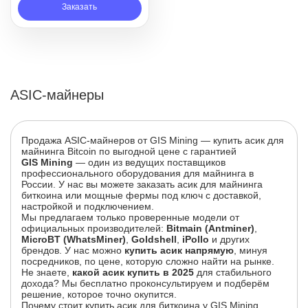
Заказать
ASIC-майнеры
Продажа ASIC-майнеров от GIS Mining — купить асик для
майнинга Bitcoin по выгодной цене с гарантией
GIS Mining
— один из ведущих поставщиков
профессионального оборудования для майнинга в
России. У нас вы можете заказать асик для майнинга
биткоина или мощные фермы под ключ с доставкой,
настройкой и подключением.
Мы предлагаем только проверенные модели от
официальных производителей:
Bitmain (Antminer)
,
MicroBT (WhatsMiner)
,
Goldshell
,
iPollo
и других
брендов. У нас можно
купить асик напрямую
, минуя
посредников, по цене, которую сложно найти на рынке.
Не знаете,
какой асик купить в 2025
для стабильного
дохода? Мы бесплатно проконсультируем и подберём
решение, которое точно окупится.
Почему стоит купить асик для биткоина у GIS Mining