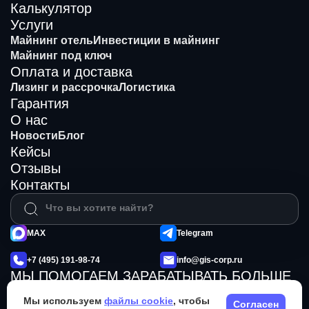
Калькулятор
Услуги
Майнинг отель
Инвестиции в майнинг
Майнинг под ключ
Оплата и доставка
Лизинг и рассрочка
Логистика
Гарантия
О нас
Новости
Блог
Кейсы
Отзывы
Контакты
MAX
Telegram
+7 (495) 191-98-74
info@gis-corp.ru
МЫ ПОМОГАЕМ ЗАРАБАТЫВАТЬ БОЛЬШЕ
© 2026 GIS Mining
Не является публичной офертой
Мы используем
файлы cookie
, чтобы
Согласен