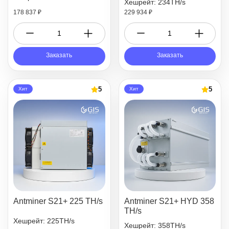
Хешрейт: 234TH/s
178 837 ₽
229 934 ₽
Заказать
Заказать
5
5
Хит
Хит
Antminer S21+ 225 TH/s
Antminer S21+ HYD 358
TH/s
Хешрейт: 225TH/s
Хешрейт: 358TH/s