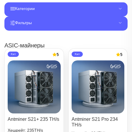
Категории
Фильтры
ASIC-майнеры
5
5
Хит
Хит
Antminer S21+ 235 TH/s
Antminer S21 Pro 234
TH/s
Хешрейт: 235TH/s