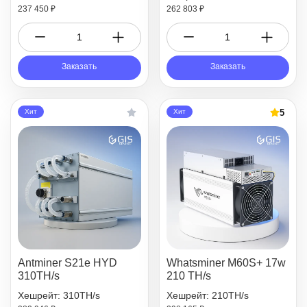
237 450 ₽
262 803 ₽
Заказать
Заказать
5
Хит
Хит
Antminer S21e HYD
Whatsminer M60S+ 17w
310TH/s
210 TH/s
Хешрейт: 310TH/s
Хешрейт: 210TH/s