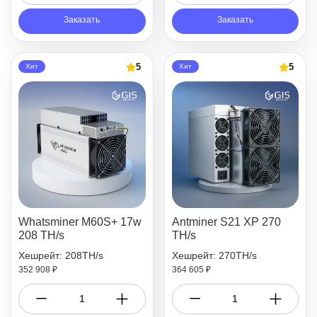
Заказать
Заказать
5
5
Хит
Хит
Whatsminer M60S+ 17w
Antminer S21 XP 270
208 TH/s
TH/s
Хешрейт: 208TH/s
Хешрейт: 270TH/s
352 908 ₽
364 605 ₽