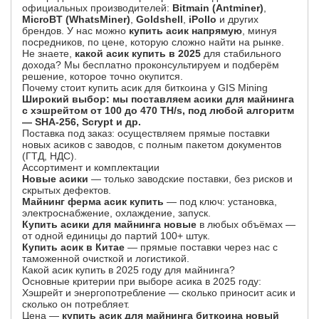
официальных производителей:
Bitmain (Antminer)
,
MicroBT (WhatsMiner)
,
Goldshell
,
iPollo
и других
брендов. У нас можно
купить асик напрямую
, минуя
посредников, по цене, которую сложно найти на рынке.
Не знаете,
какой асик купить в 2025
для стабильного
дохода? Мы бесплатно проконсультируем и подберём
решение, которое точно окупится.
Почему стоит купить асик для биткоина у GIS Mining
Широкий выбор: мы поставляем асики для майнинга
с хэшрейтом от 100 до 470 TH/s, под любой алгоритм
— SHA-256, Scrypt и др.
Поставка под заказ: осуществляем прямые поставки
новых асиков с заводов, с полным пакетом документов
(ГТД, НДС).
Ассортимент и комплектации
Новые асики
— только заводские поставки, без рисков и
скрытых дефектов.
Майнинг ферма асик купить
— под ключ: установка,
электроснабжение, охлаждение, запуск.
Купить асики для майнинга новые
в любых объёмах —
от одной единицы до партий 100+ штук.
Купить асик в Китае
— прямые поставки через нас с
таможенной очисткой и логистикой.
Какой асик купить в 2025 году для майнинга?
Основные критерии при выборе асика в 2025 году:
Хэшрейт и энергопотребление — сколько приносит асик и
сколько он потребляет.
Цена —
купить асик для майнинга биткоина новый