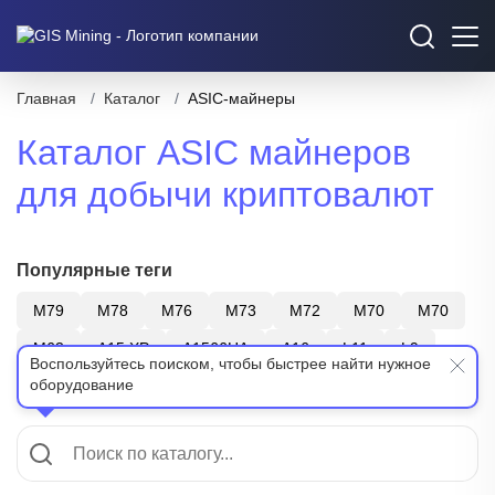
Главная
/
Каталог
/
ASIC-майнеры
Каталог ASIC майнеров
для добычи криптовалют
Популярные теги
M79
M78
M76
M73
M72
M70
M70
M63
A15 XP
A1566HA
A16
L11
L9
Воспользуйтесь поиском, чтобы быстрее найти нужное
оборудование
S21
T21
Z15
Bitmain
WhatsMiner
Показать еще
Canaan
ElphaPex
SHA-256
Scrypt
X11
BTC
LTC+DOGE
ZEC