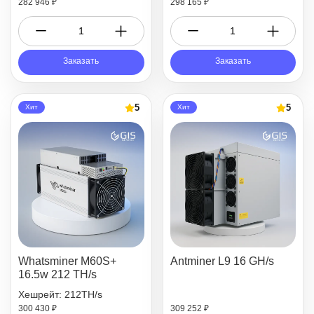
282 946 ₽
298 165 ₽
Заказать
Заказать
5
5
Хит
Хит
Whatsminer M60S+
Antminer L9 16 GH/s
16.5w 212 TH/s
Хешрейт: 212TH/s
300 430 ₽
309 252 ₽