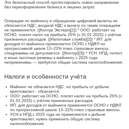
Это безопасный способ протестировать новое направление
без переоформления бизнеса и лишних затрат.
Операции по майнингу и обращению цифровой валюты не
облагаются НДС; входной НДС к вычету по таким операциям
не применяется. ([Контур Экстерн][1]) * ООО: работает на
ОСНО, платит налог на прибыль 25% (с 01.01.2025) с учётом
признанных расходов. ([Налоговая служба][2]) * ИП: для
доходов от майнинга применяется ОСНО с НДФЛ по
прогрессивной шкале 13–22% плюс страховые взносы;
спецрежимы не допускаются. ([Контур][3]) * УСН, НПД, патент
и иные льготные режимы к майнингу с 2025 года
неприменимы — требуется общая система налогообложения.
Налоги и особенности учёта
Майнинг не облагается НДС, но прибыль от добычи
криптовалют - облагается.
ООО: работает на ОСНО, платит налог на прибыль 25% (с
01.01.2025) с учётом признанных расходов.
ИП: для доходов от майнинга применяется ОСНО с НДФЛ
по прогрессивной шкале 13–22% плюс страховые взносы.
УСН и НПД с 2025 года не применяются к добыче
криптовалют, нужно применять общую систему
налогообложения.