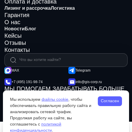
Оплата и доставка
Лизинг и рассрочка
Логистика
Гарантия
О нас
Новости
Блог
Кейсы
Отзывы
Контакты
MAX
Telegram
+7 (495) 191-98-74
info@gis-corp.ru
МЫ ПОМОГАЕМ ЗАРАБАТЫВАТЬ БОЛЬШЕ
© 2026 GIS Mining
Не является публичной офертой
Мы используем
файлы cookie
, чтобы
Согласен
Политика конфиденциальности
обеспечивать правильную работу сайта и
анализировать сетевой трафик.
Продолжая работу на сайте, вы
соглашаетесь с
политикой
конфиденциальности
.