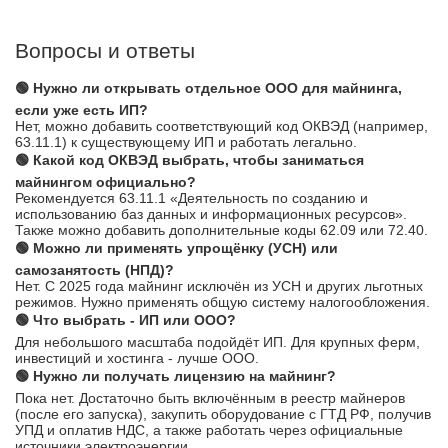
Вопросы и ответы
🟢 Нужно ли открывать отдельное ООО для майнинга,
если уже есть ИП?
Нет, можно добавить соответствующий код ОКВЭД (например,
63.11.1) к существующему ИП и работать легально.
🟢 Какой код ОКВЭД выбрать, чтобы заниматься
майнингом официально?
Рекомендуется 63.11.1 «Деятельность по созданию и
использованию баз данных и информационных ресурсов».
Также можно добавить дополнительные коды 62.09 или 72.40.
🟢 Можно ли применять упрощёнку (УСН) или
самозанятость (НПД)?
Нет. С 2025 года майнинг исключён из УСН и других льготных
режимов. Нужно применять общую систему налогообложения.
🟢 Что выбрать - ИП или ООО?
Для небольшого масштаба подойдёт ИП. Для крупных ферм,
инвестиций и хостинга - лучше ООО.
🟢 Нужно ли получать лицензию на майнинг?
Пока нет. Достаточно быть включённым в реестр майнеров
(после его запуска), закупить оборудование с ГТД РФ, получив
УПД и оплатив НДС, а также работать через официальные
источники электроэнергии.