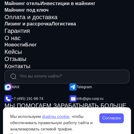
Майнинг отель
Инвестиции в майнинг
Майнинг под ключ
Оплата и доставка
Лизинг и рассрочка
Логистика
Гарантия
О нас
Новости
Блог
Кейсы
Отзывы
Контакты
MAX
Telegram
+7 (495) 191-98-74
info@gis-corp.ru
МЫ ПОМОГАЕМ ЗАРАБАТЫВАТЬ БОЛЬШЕ
© 2026 GIS Mining
Не является публичной офертой
Мы используем
файлы cookie
, чтобы
Согласен
Политика конфиденциальности
обеспечивать правильную работу сайта и
анализировать сетевой трафик.