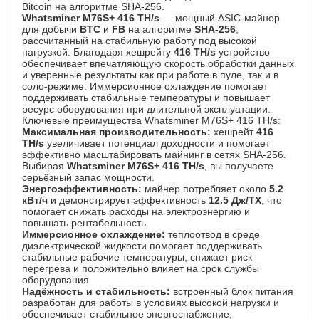
Bitcoin на алгоритме SHA-256.
Whatsminer M76S+ 416 TH/s
— мощный ASIC-майнер
для добычи
BTC
и
FB
на алгоритме
SHA-256
,
рассчитанный на стабильную работу под высокой
нагрузкой. Благодаря хешрейту
416 TH/s
устройство
обеспечивает впечатляющую скорость обработки данных
и уверенные результаты как при работе в пуле, так и в
соло-режиме. Иммерсионное охлаждение помогает
поддерживать стабильные температуры и повышает
ресурс оборудования при длительной эксплуатации.
Ключевые преимущества Whatsminer M76S+ 416 TH/s:
Максимальная производительность:
хешрейт
416
TH/s
увеличивает потенциал доходности и помогает
эффективно масштабировать майнинг в сетях SHA-256.
Выбирая
Whatsminer M76S+ 416 TH/s
, вы получаете
серьёзный запас мощности.
Энергоэффективность:
майнер потребляет около
5.2
кВт/ч
и демонстрирует эффективность
12.5 Дж/ТХ
, что
помогает снижать расходы на электроэнергию и
повышать рентабельность.
Иммерсионное охлаждение:
теплоотвод в среде
диэлектрической жидкости помогает поддерживать
стабильные рабочие температуры, снижает риск
перегрева и положительно влияет на срок службы
оборудования.
Надёжность и стабильность:
встроенный блок питания
разработан для работы в условиях высокой нагрузки и
обеспечивает стабильное энергоснабжение,