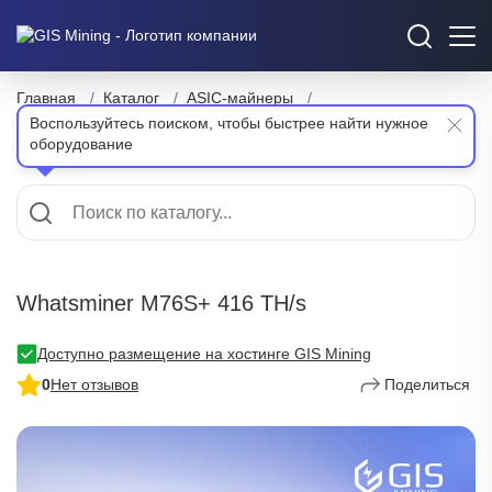
Главная
/
Каталог
/
ASIC-майнеры
/
Whatsminer M76S+ 416 TH/s
Воспользуйтесь поиском, чтобы быстрее найти нужное
оборудование
Whatsminer M76S+ 416 TH/s
Доступно размещение на хостинге GIS Mining
0
Нет отзывов
Поделиться