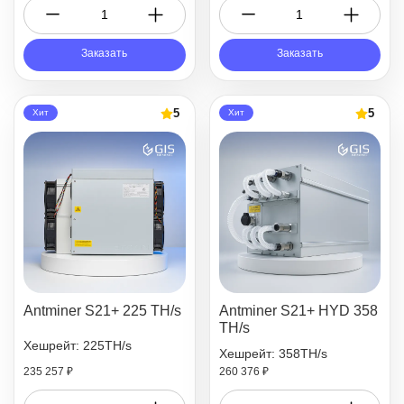
Заказать
Заказать
5
5
Хит
Хит
Antminer S21+ 225 TH/s
Antminer S21+ HYD 358
TH/s
Хешрейт: 225TH/s
Хешрейт: 358TH/s
235 257 ₽
260 376 ₽