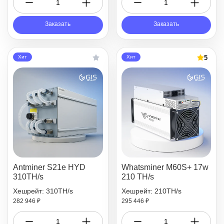
Заказать
Заказать
5
Хит
Хит
Antminer S21e HYD
Whatsminer M60S+ 17w
310TH/s
210 TH/s
Хешрейт: 310TH/s
Хешрейт: 210TH/s
282 946 ₽
295 446 ₽