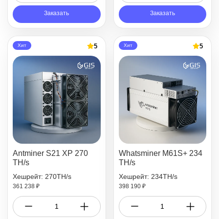
Заказать
Заказать
5
5
Хит
Хит
Antminer S21 XP 270
Whatsminer M61S+ 234
TH/s
TH/s
Хешрейт: 270TH/s
Хешрейт: 234TH/s
361 238 ₽
398 190 ₽