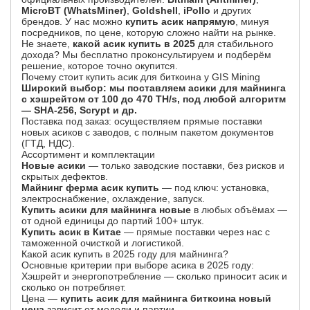
MicroBT (WhatsMiner)
,
Goldshell
,
iPollo
и других
брендов. У нас можно
купить асик напрямую
, минуя
посредников, по цене, которую сложно найти на рынке.
Не знаете,
какой асик купить в 2025
для стабильного
дохода? Мы бесплатно проконсультируем и подберём
решение, которое точно окупится.
Почему стоит купить асик для биткоина у GIS Mining
Широкий выбор: мы поставляем асики для майнинга
с хэшрейтом от 100 до 470 TH/s, под любой алгоритм
— SHA-256, Scrypt и др.
Поставка под заказ: осуществляем прямые поставки
новых асиков с заводов, с полным пакетом документов
(ГТД, НДС).
Ассортимент и комплектации
Новые асики
— только заводские поставки, без рисков и
скрытых дефектов.
Майнинг ферма асик купить
— под ключ: установка,
электроснабжение, охлаждение, запуск.
Купить асики для майнинга новые
в любых объёмах —
от одной единицы до партий 100+ штук.
Купить асик в Китае
— прямые поставки через нас с
таможенной очисткой и логистикой.
Какой асик купить в 2025 году для майнинга?
Основные критерии при выборе асика в 2025 году:
Хэшрейт и энергопотребление — сколько приносит асик и
сколько он потребляет.
Цена —
купить асик для майнинга биткоина новый
цена
зависит от модели и партии.