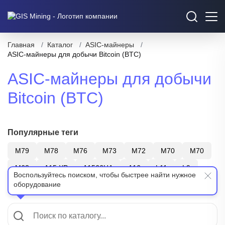
Главная
/
Каталог
/
ASIC-майнеры
/
ASIC-майнеры для добычи Bitcoin (BTC)
ASIC-майнеры для добычи
Bitcoin (BTC)
Популярные теги
M79
M78
M76
M73
M72
M70
M70
M63
A15 XP
A1566HA
A16
L11
L9
Воспользуйтесь поиском, чтобы быстрее найти нужное
оборудование
S21
T21
Z15
Bitmain
WhatsMiner
Показать еще
Canaan
ElphaPex
SHA-256
Scrypt
X11
BTC
LTC+DOGE
ZEC