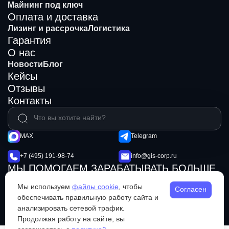
Майнинг под ключ
Оплата и доставка
Лизинг и рассрочка
Логистика
Гарантия
О нас
Новости
Блог
Кейсы
Отзывы
Контакты
MAX
Telegram
+7 (495) 191-98-74
info@gis-corp.ru
МЫ ПОМОГАЕМ ЗАРАБАТЫВАТЬ БОЛЬШЕ
© 2026 GIS Mining
Не является публичной офертой
Мы используем
файлы cookie
, чтобы
Согласен
Политика конфиденциальности
обеспечивать правильную работу сайта и
анализировать сетевой трафик.
Продолжая работу на сайте, вы